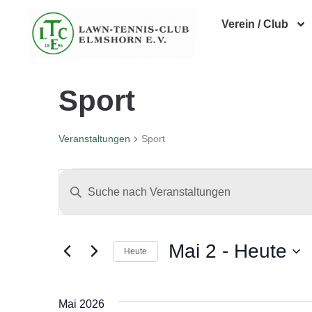
Verein / Club
Sport
Veranstaltungen
Sport
Veranstaltungen
Bitte
Schlüsselwort
Suche
eingeben.
Suche
und
Mai 2
 - 
Heute
Heute
nach
Veranstaltungen
Ansichten,
Datum
Schlüsselwort.
wählen.
Mai 2026