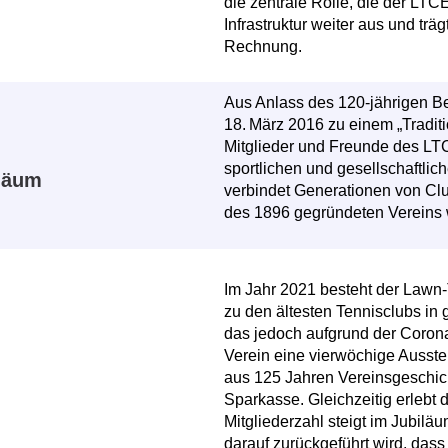
die zentrale Rolle, die der LTCE
Infrastruktur weiter aus und trä
Rechnung.
Aus Anlass des 120-jährigen Be
18. März 2016 zu einem „Tradit
Mitglieder und Freunde des L
sportlichen und gesellschaftlic
iläum
verbindet Generationen von Club
des 1896 gegründeten Vereins w
Im Jahr 2021 besteht der Lawn
zu den ältesten Tennisclubs in
das jedoch aufgrund der Corona
Verein eine vierwöchige Ausst
aus 125 Jahren Vereinsgeschich
Sparkasse. Gleichzeitig erlebt
Mitgliederzahl steigt im Jubil
darauf zurückgeführt wird, das