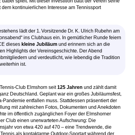
 dabei spielt. Mit dieser Investition baut der Verein seine
gt dem kontinuierlichen Interesse am Tennissport
stehens lädt der 1. Vorsitzende Dr. K. Ulrich Rubehn am
ionsabend“ ins Clubhaus ein. In gemütlicher Runde feiern
TCE dieses
kleine Jubiläum
und erinnern sich an die
hen Highlights der Vereinsgeschichte. Der Abend
mitgliedern und verdeutlicht, wie lebendig die Tradition
eiterhin ist.
-Tennis-Club Elmshorn seit
125 Jahren
und zählt damit
 ganz Deutschland. Geplant war ein großes Jubiläumsfest,
-Pandemie entfallen muss. Stattdessen präsentiert der
ellung mit zahlreichen Fotos, Dokumenten und Anekdoten
te im öffentlich zugänglichen Foyer der Elmshorner
 der Club einen unerwarteten Aufschwung: Die
äumsjahr von etwa 420 auf 470 – eine Trendwende, die
s Tennis als kontaktarme Outdoor-Sportart während der