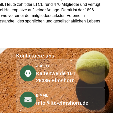
t. Heute zählt der LTCE rund 470 Mitglieder und verfügt
i Hallenplätze auf seiner Anlage. Damit ist der 1896
wie vor einer der mitgliederstärksten Vereine in
standteil des sportlichen und gesellschaftlichen Lebens
Kontaktiere uns
ADRESSE
Kaltenweide 101
25335 Elmshorn
E-MAIL
info@ltc-elmshorn.de