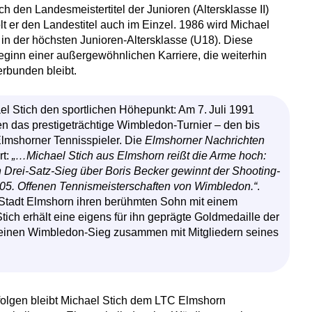
ch den Landesmeistertitel der Junioren (Altersklasse II)
lt er den Landestitel auch im Einzel. 1986 wird Michael
in der höchsten Junioren-Altersklasse (U18). Diese
eginn einer außergewöhnlichen Karriere, die weiterhin
rbunden bleibt.
l Stich den sportlichen Höhepunkt: Am 7. Juli 1991
en das prestigeträchtige Wimbledon-Turnier – den bis
Elmshorner Tennisspieler. Die
Elmshorner Nachrichten
rt:
„…Michael Stich aus Elmshorn reißt die Arme hoch:
n Drei-Satz-Sieg über Boris Becker gewinnt der Shooting-
105. Offenen Tennismeisterschaften von Wimbledon.“
.
 Stadt Elmshorn ihren berühmten Sohn mit einem
ich erhält eine eigens für ihn geprägte Goldmedaille der
 seinen Wimbledon-Sieg zusammen mit Mitgliedern seines
folgen bleibt Michael Stich dem LTC Elmshorn