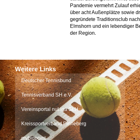
Pandemie vermehrt Zulauf erhiel
über acht Außenplätze sowie dre
gegründete Traditionsclub nach 
Elmshorn und ein lebendiger Be
der Region.
Weitere Links
Deutscher Tennisbund
Tennisverband SH e.V.
Vereinsportal nuLiga SLH
Kreissportverband Pinneberg
mybigpoint