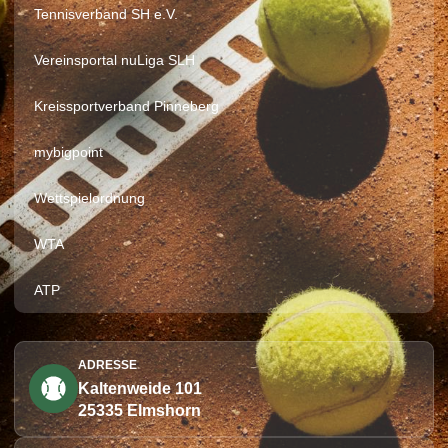
Tennisverband SH e.V.
Vereinsportal nuLiga SLH
Kreissportverband Pinneberg
mybigpoint
Wettspielordnung
WTA
ATP
ADRESSE
Kaltenweide 101
25335 Elmshorn