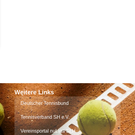
Weitere Links
Deutscher Tennisbund
Tennisverband SH e.V.
Vereinsportal nuLiga SLH