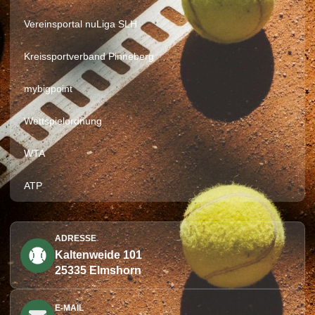
Vereinsportal nuLiga SLH
Kreissportverband Pinneberg
mybigpoint
Wettspielordnung
WTA
ATP
ADRESSE
Kaltenweide 101
25335 Elmshorn
E-MAIL