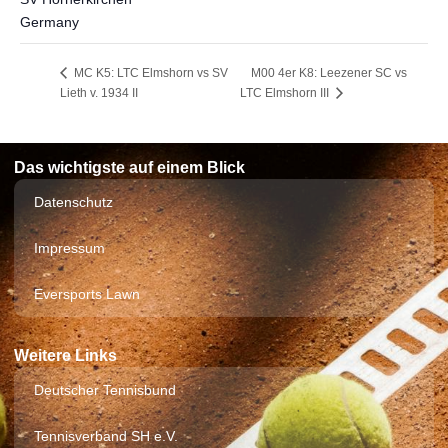
Germany
M00 4er K8: Leezener SC vs
MC K5: LTC Elmshorn vs SV
Lieth v. 1934 II
LTC Elmshorn III
Das wichtigste auf einem Blick
Datenschutz
Impressum
Eversports Lawn
Weitere Links
Deutscher Tennisbund
Tennisverband SH e.V.