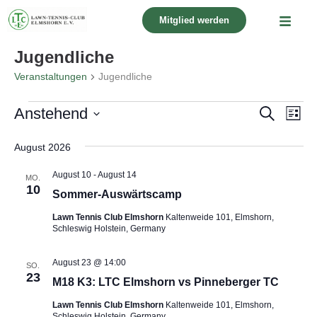
Mitglied werden
Jugendliche
Veranstaltungen
Jugendliche
Verans
Ver
Anstehend
Suche
Liste
Suche
Ans
Datum
wählen.
Nav
August 2026
und
Ansicht
August 10
-
August 14
MO.
Navigat
10
Sommer-Auswärtscamp
Lawn Tennis Club Elmshorn
Kaltenweide 101, Elmshorn,
Schleswig Holstein, Germany
August 23 @ 14:00
SO.
23
M18 K3: LTC Elmshorn vs Pinneberger TC
Lawn Tennis Club Elmshorn
Kaltenweide 101, Elmshorn,
Schleswig Holstein, Germany