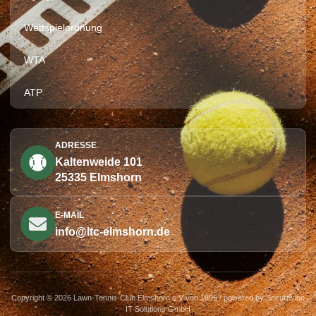
Wettspielordnung
WTA
ATP
ADRESSE
Kaltenweide 101
25335 Elmshorn
E-MAIL
info@ltc-elmshorn.de
Copyright © 2026 Lawn-Tennis-Club Elmshorn e.V von 1896 / powered by Securevibe
IT Solutions GmbH