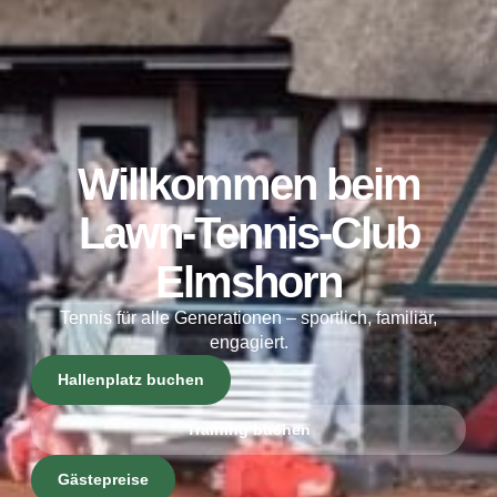
Willkommen beim
Lawn-Tennis-Club
Elmshorn
Tennis für alle Generationen – sportlich, familiär,
engagiert.
Hallenplatz buchen
Training buchen
Gästepreise