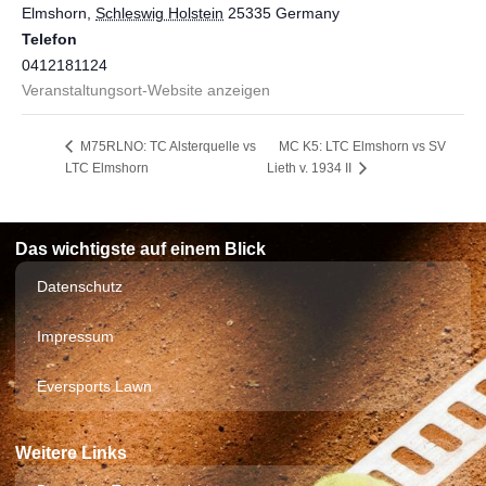
Elmshorn
,
Schleswig Holstein
25335
Germany
Telefon
0412181124
Veranstaltungsort-Website anzeigen
MC K5: LTC Elmshorn vs SV
M75RLNO: TC Alsterquelle vs
LTC Elmshorn
Lieth v. 1934 II
Das wichtigste auf einem Blick
Datenschutz
Impressum
Eversports Lawn
Weitere Links