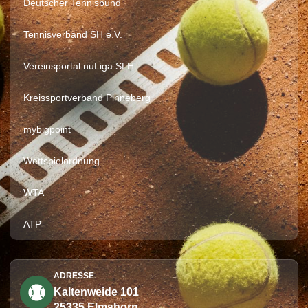
Deutscher Tennisbund
Tennisverband SH e.V.
Vereinsportal nuLiga SLH
Kreissportverband Pinneberg
mybigpoint
Wettspielordnung
WTA
ATP
ADRESSE
Kaltenweide 101
25335 Elmshorn