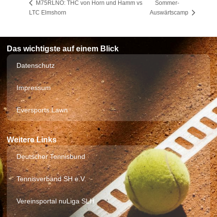
Sommer-
M75RLNO: THC von Horn und Hamm vs
LTC Elmshorn
Auswärtscamp
Das wichtigste auf einem Blick
Datenschutz
Impressum
Eversports Lawn
Weitere Links
Deutscher Tennisbund
Tennisverband SH e.V.
Vereinsportal nuLiga SLH