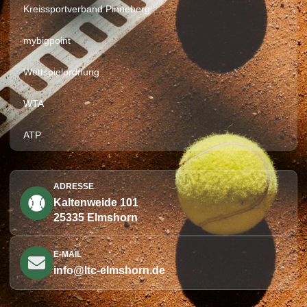
Kreissportverband Pinneberg
mybigpoint
Wettspielordnung
WTA
ATP
ADRESSE
Kaltenweide 101
25335 Elmshorn
E-MAIL
info@ltc-elmshorn.de