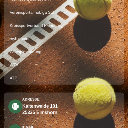
Vereinsportal nuLiga SLH
Kreissportverband Pinneberg
mybigpoint
Wettspielordnung
WTA
ATP
ADRESSE
Kaltenweide 101
25335 Elmshorn
E-MAIL