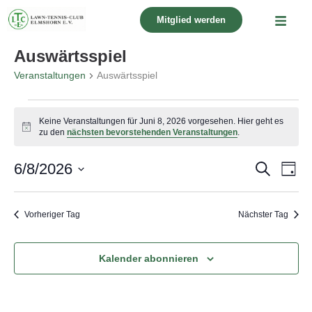
Mitglied werden
Auswärtsspiel
Veranstaltungen
Auswärtsspiel
Keine Veranstaltungen für Juni 8, 2026 vorgesehen. Hier geht es
Hinweis
zu den
nächsten bevorstehenden Veranstaltungen
.
Verans
Ver
6/8/2026
Suche
Tag
Suche
Ans
Datum
wählen.
Nav
und
Vorheriger Tag
Nächster Tag
Ansicht
Navigat
Kalender abonnieren